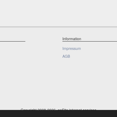
Information
Impressum
AGB
Copyright 2008-2026, onSite internet services
Auktionssoftware
:
onSite.org