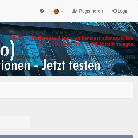
Registrieren
Login
[Kopfbereich] - Ändern/ Löschen über linkes Sprachmenü.
Alle Ausschreibungen dienen nur Demonstrationszwecken:
Online Beispiel ohne rechtl. Verpflichtungen!
. die neue online Beschaffungssoftware